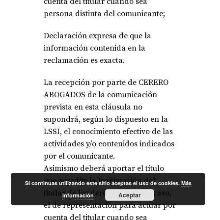
cuenta del titular cuando sea
persona distinta del comunicante;
Declaración expresa de que la
información contenida en la
reclamación es exacta.
La recepción por parte de CERERO
ABOGADOS de la comunicación
prevista en esta cláusula no
supondrá, según lo dispuesto en la
LSSI, el conocimiento efectivo de las
actividades y/o contenidos indicados
por el comunicante.
Asimismo deberá aportar el título
que acredite la legitimación del
Si continuas utilizando este sitio aceptas el uso de cookies.
Más
titular de los derechos y, en su caso,
Aceptar
información
el de representación para actuar por
cuenta del titular cuando sea