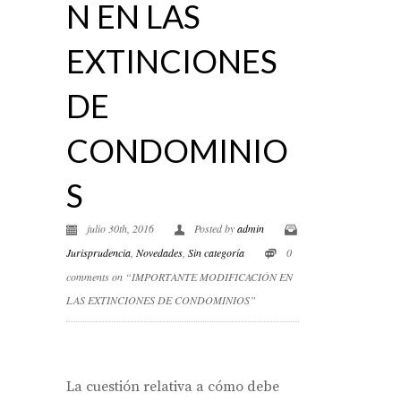
N EN LAS
EXTINCIONES
DE
CONDOMINIO
S
julio 30th, 2016
Posted by
admin
Jurisprudencia
,
Novedades
,
Sin categoría
0
comments on “IMPORTANTE MODIFICACIÓN EN
LAS EXTINCIONES DE CONDOMINIOS”
La cuestión relativa a cómo debe