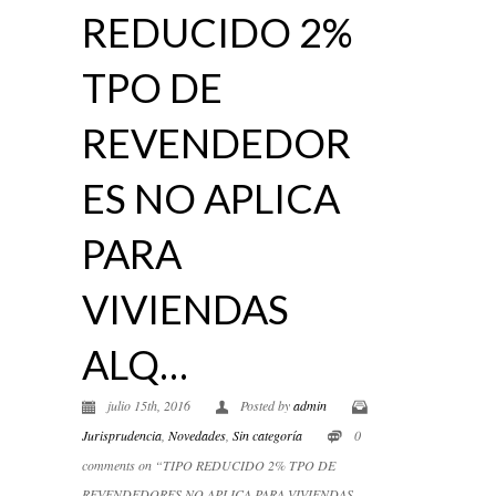
REDUCIDO 2%
TPO DE
REVENDEDOR
ES NO APLICA
PARA
VIVIENDAS
ALQ…
julio 15th, 2016
Posted by
admin
Jurisprudencia
,
Novedades
,
Sin categoría
0
comments on “TIPO REDUCIDO 2% TPO DE
REVENDEDORES NO APLICA PARA VIVIENDAS