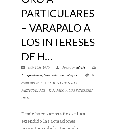
PARTICULARES
– VARAPALO A
LOS INTERESES
DE H…
julio 10th, 2016
Posted by
admin
Jurisprudencia
,
Novedades
,
Sin categoría
0
comments on “LA COMPRA DE ORO A
PARTICULARES – VARAPALO A LOS INTERESES
DE H…”
Desde hace varios años se han
extendido las actuaciones
inspectoras de la Hacienda